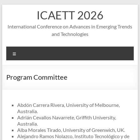
S
ICAETT 2026
k
i
p
International Conference on Advances in Emerging Trends
t
and Technologies
o
c
o
M
n
e
t
n
e
u
Program Committee
n
t
Abdón Carrera Rivera, University of Melbourne,
Australia.
Adrián Cevallos Navarrete, Griffith University,
Australia.
Alba Morales Tirado, University of Greenwich, UK.
Alejandro Ramos Nolazco, Instituto Tecnológico y de